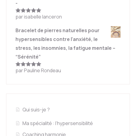
-
par isabelle lanceron
Note
5
sur
5
Bracelet de pierres naturelles pour
hypersensibles contre l'anxiété, le
stress, les insomnies, la fatigue mentale –
“Sérénité”
par Pauline Rondeau
Note
5
sur
5
Qui suis-je ?
Ma spécialité : l’hypersensibilité
Coaching harmonie