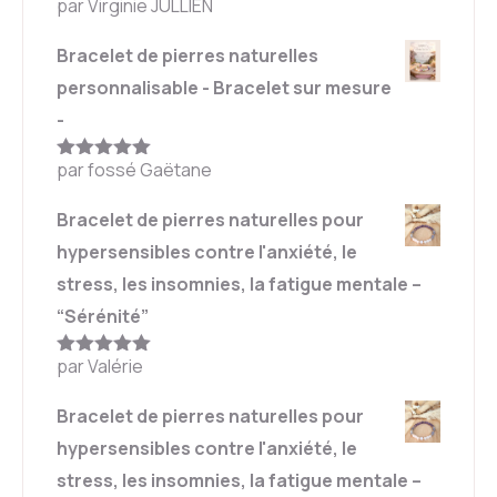
par Virginie JULLIEN
Note
5
sur
5
Bracelet de pierres naturelles
personnalisable - Bracelet sur mesure
-
par fossé Gaëtane
Note
5
sur
5
Bracelet de pierres naturelles pour
hypersensibles contre l'anxiété, le
stress, les insomnies, la fatigue mentale –
“Sérénité”
par Valérie
Note
5
sur
5
Bracelet de pierres naturelles pour
hypersensibles contre l'anxiété, le
stress, les insomnies, la fatigue mentale –