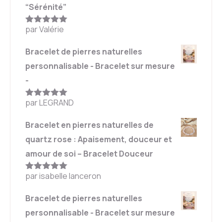
“Sérénité”
par Valérie
Note
5
sur
5
Bracelet de pierres naturelles
personnalisable - Bracelet sur mesure
-
par LEGRAND
Note
5
sur
5
Bracelet en pierres naturelles de
quartz rose : Apaisement, douceur et
amour de soi – Bracelet Douceur
par isabelle lanceron
Note
5
sur
5
Bracelet de pierres naturelles
personnalisable - Bracelet sur mesure