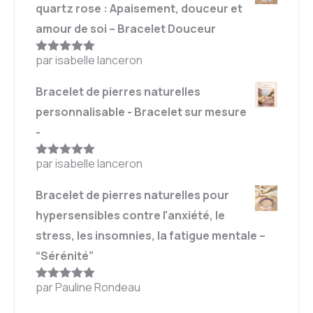
quartz rose : Apaisement, douceur et
amour de soi – Bracelet Douceur
par isabelle lanceron
Note
5
sur
5
Bracelet de pierres naturelles
personnalisable - Bracelet sur mesure
-
par isabelle lanceron
Note
5
sur
5
Bracelet de pierres naturelles pour
hypersensibles contre l'anxiété, le
stress, les insomnies, la fatigue mentale –
“Sérénité”
par Pauline Rondeau
Note
5
sur
5