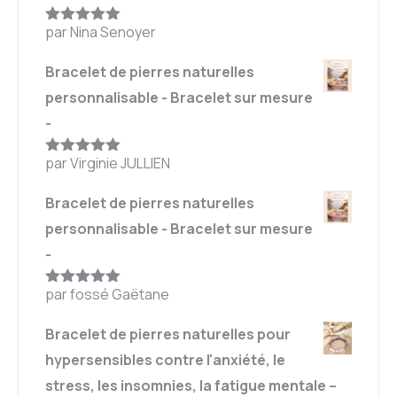
par Nina Senoyer
Note
5
sur
5
Bracelet de pierres naturelles
personnalisable - Bracelet sur mesure
-
par Virginie JULLIEN
Note
5
sur
5
Bracelet de pierres naturelles
personnalisable - Bracelet sur mesure
-
par fossé Gaëtane
Note
5
sur
5
Bracelet de pierres naturelles pour
hypersensibles contre l'anxiété, le
stress, les insomnies, la fatigue mentale –