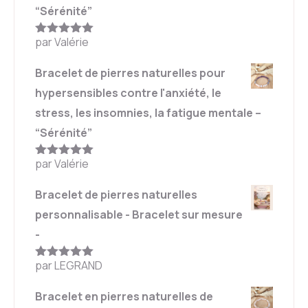
“Sérénité”
par Valérie
Note
5
sur
5
Bracelet de pierres naturelles pour
hypersensibles contre l'anxiété, le
stress, les insomnies, la fatigue mentale –
“Sérénité”
par Valérie
Note
5
sur
5
Bracelet de pierres naturelles
personnalisable - Bracelet sur mesure
-
par LEGRAND
Note
5
sur
5
Bracelet en pierres naturelles de