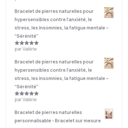
5
Bracelet de pierres naturelles pour
hypersensibles contre l'anxiété, le
stress, les insomnies, la fatigue mentale –
“Sérénité”
par Valérie
Note
5
sur
5
Bracelet de pierres naturelles pour
hypersensibles contre l'anxiété, le
stress, les insomnies, la fatigue mentale –
“Sérénité”
par Valérie
Note
5
sur
5
Bracelet de pierres naturelles
personnalisable - Bracelet sur mesure