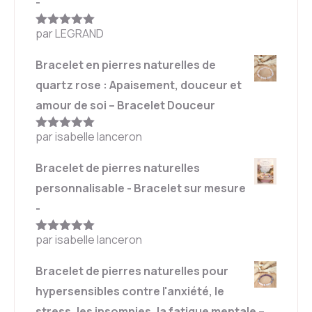
-
par LEGRAND
Note
5
sur
5
Bracelet en pierres naturelles de
quartz rose : Apaisement, douceur et
amour de soi – Bracelet Douceur
par isabelle lanceron
Note
5
sur
5
Bracelet de pierres naturelles
personnalisable - Bracelet sur mesure
-
par isabelle lanceron
Note
5
sur
5
Bracelet de pierres naturelles pour
hypersensibles contre l'anxiété, le
stress, les insomnies, la fatigue mentale –