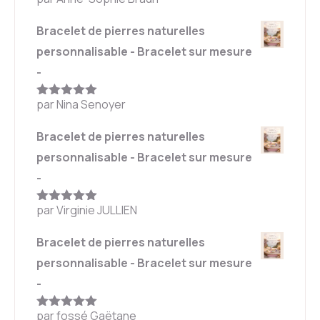
Note
5
sur
5
Bracelet de pierres naturelles
personnalisable - Bracelet sur mesure
-
par Nina Senoyer
Note
5
sur
5
Bracelet de pierres naturelles
personnalisable - Bracelet sur mesure
-
par Virginie JULLIEN
Note
5
sur
5
Bracelet de pierres naturelles
personnalisable - Bracelet sur mesure
-
par fossé Gaëtane
Note
5
sur