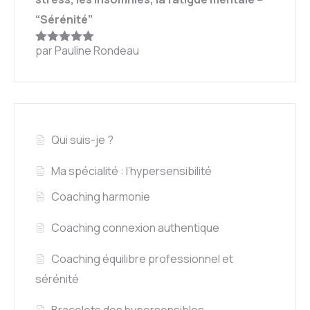
“Sérénité”
par Pauline Rondeau
Note
5
sur
5
Qui suis-je ?
Ma spécialité : l’hypersensibilité
Coaching harmonie
Coaching connexion authentique
Coaching équilibre professionnel et
sérénité