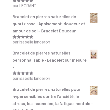
par LEGRAND
Note
5
sur
5
Bracelet en pierres naturelles de
quartz rose : Apaisement, douceur et
amour de soi – Bracelet Douceur
par isabelle lanceron
Note
5
sur
5
Bracelet de pierres naturelles
personnalisable - Bracelet sur mesure
-
par isabelle lanceron
Note
5
sur
5
Bracelet de pierres naturelles pour
hypersensibles contre l'anxiété, le
stress, les insomnies, la fatigue mentale –