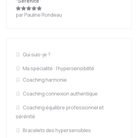
“Sérénité”
par Pauline Rondeau
Note
5
sur
5
Qui suis-je ?
Ma spécialité : l’hypersensibilité
Coaching harmonie
Coaching connexion authentique
Coaching équilibre professionnel et
sérénité
Bracelets des hypersensibles