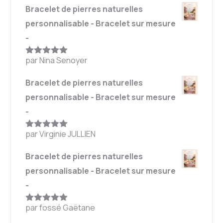
Bracelet de pierres naturelles
personnalisable - Bracelet sur mesure
-
par Nina Senoyer
Note
5
sur
5
Bracelet de pierres naturelles
personnalisable - Bracelet sur mesure
-
par Virginie JULLIEN
Note
5
sur
5
Bracelet de pierres naturelles
personnalisable - Bracelet sur mesure
-
par fossé Gaëtane
Note
5
sur
5