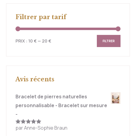
Filtrer par tarif
PRIX :
10 €
—
20 €
FILTRER
Avis récents
Bracelet de pierres naturelles
personnalisable - Bracelet sur mesure
-
par Anne-Sophie Braun
Note
5
sur
5